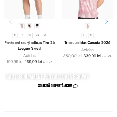
+3
M
S
XL
XS
L
M
Pantaloni scurți adidas Tiro 26
Tricou adidas Canada 2026
League Sweat
Adidas
Adidas
350,00
lei
339,99
lei
cu TVA
199,99
lei
139,99
lei
cu TVA
Cauți echipament pentru
toată
echipa?
Solicită o ofertă acum