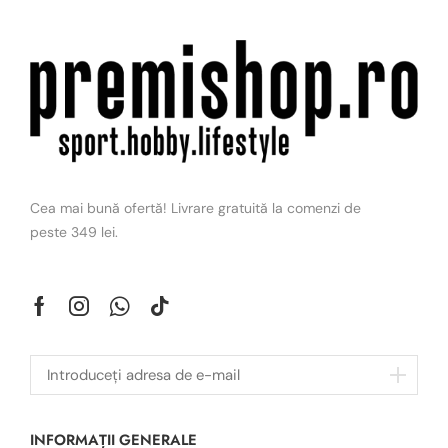
Cea mai bună ofertă! Livrare gratuită la comenzi de
peste 349 lei.
INFORMAȚII GENERALE