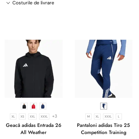
Costurile de livrare
+3
XL
XS
XXL
XXXL
M
XL
XXXL
L
Geacă adidas Entrada 26
Pantaloni adidas Tiro 25
All Weather
Competition Training