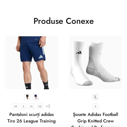
Produse Conexe
+2
M
S
XL
XS
S
Pantaloni scurți adidas
Șosete Adidas Football
Tiro 26 League Training
Grip Knitted Crew