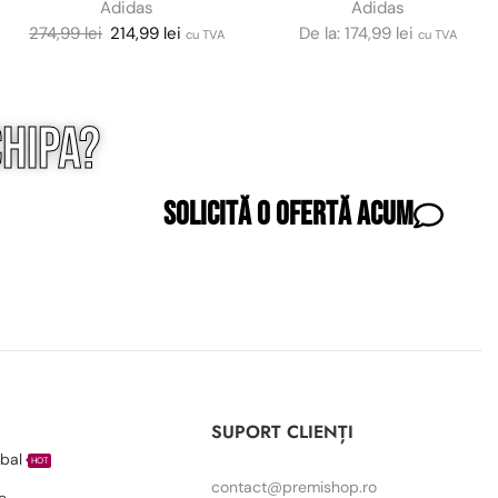
Adidas
Adidas
274,99
lei
214,99
lei
De la:
174,99
lei
cu TVA
cu TVA
hipa?
Solicită o ofertă acum
I
SUPORT CLIENȚI
bal
HOT
contact@premishop.ro