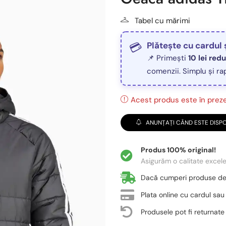
Tabel cu mărimi
Plătește cu cardul 
📌 Primești
10 lei red
comenzii. Simplu și ra
Acest produs este în prezen
ANUNȚAȚI CÂND ESTE DISPO
Produs 100% original!
Asigurăm o calitate excel
Dacă cumperi produse d
Plata online cu cardul sau
Produsele pot fi returnate