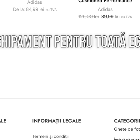
Cushioned Performance
Adidas
De la:
84,99
lei
Adidas
cu TVA
125,00
lei
89,99
lei
cu TVA
chipament pentru
toată
ec
ALE
INFORMAȚII LEGALE
CATEGORI
Ghete de fot
Termeni și condiții