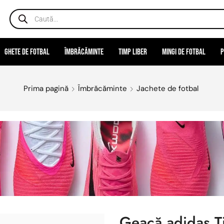
Ghete de fotbal
Îmbrăcăminte
Timp liber
Mingi de fotbal
P
Prima pagină
Îmbrăcăminte
Jachete de fotbal
Geacă adidas T