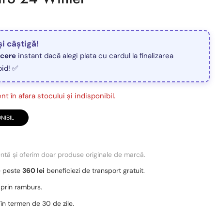
și câștigă!
ucere
instant dacă alegi plata cu cardul la finalizarea
pid! ✅
t în afara stocului și indisponibil.
NIBIL
entă și oferim doar produse originale de marcă.
e peste
360 lei
beneficiezi de transport gratuit.
 prin ramburs.
 în termen de 30 de zile.