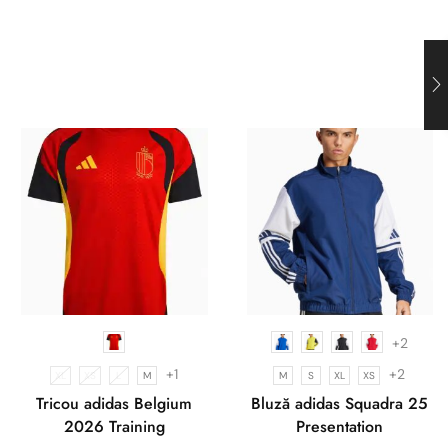
+2
+1
+2
XL
XS
L
M
M
S
XL
XS
Tricou adidas Belgium
Bluză adidas Squadra 25
2026 Training
Presentation