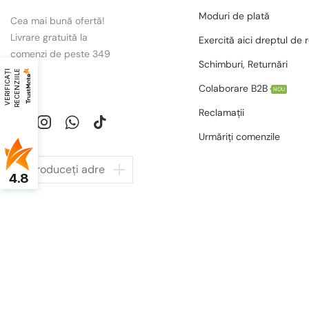
Moduri de plată
Cea mai bună ofertă!
Livrare gratuită la
Exercită aici dreptul de 
comenzi de peste 349
Schimburi, Returnări
lei.
V
E
R
I
F
I
C
A
Ț
I
R
E
C
E
N
Z
I
I
L
E
Colaborare B2B
NOU
Reclamații
Urmăriți comenzile
4.8