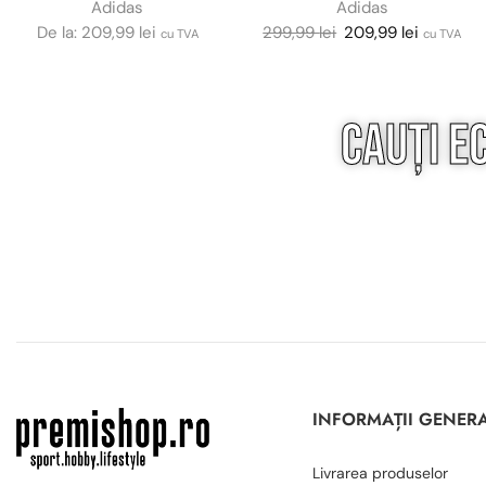
Adidas
Adidas
De la:
209,99
lei
299,99
lei
209,99
lei
cu TVA
cu TVA
Cauți e
INFORMAȚII GENER
Livrarea produselor