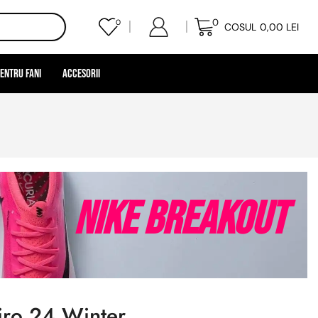
0
0
COSUL
0,00
LEI
entru Fani
Accesorii
Nike Breakout
iro 24 Winter