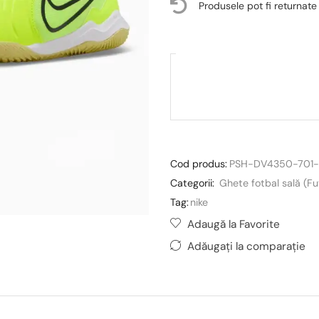
Produsele pot fi returnate
Cod produs:
PSH-DV4350-701-
Categorii:
Ghete fotbal sală (Fu
Tag:
nike
Adaugă la Favorite
Adăugați la comparație