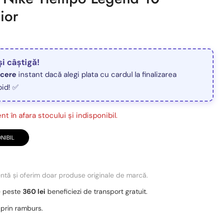
ior
și câștigă!
ucere
instant dacă alegi plata cu cardul la finalizarea
pid! ✅
t în afara stocului și indisponibil.
NIBIL
entă și oferim doar produse originale de marcă.
e peste
360 lei
beneficiezi de transport gratuit.
 prin ramburs.