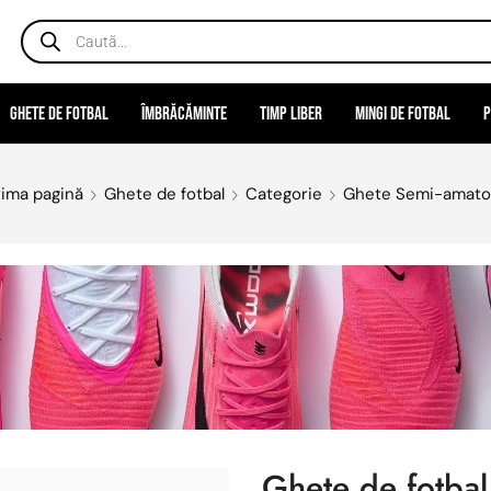
Ghete de fotbal
Îmbrăcăminte
Timp liber
Mingi de fotbal
P
rima pagină
Ghete de fotbal
Categorie
Ghete Semi-amato
Ghete de fotba