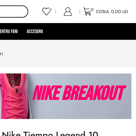
0
0
COSUL
0,00
LEI
entru Fani
Accesorii
ri
Nike Breakout
l Nike Tiempo Legend 10