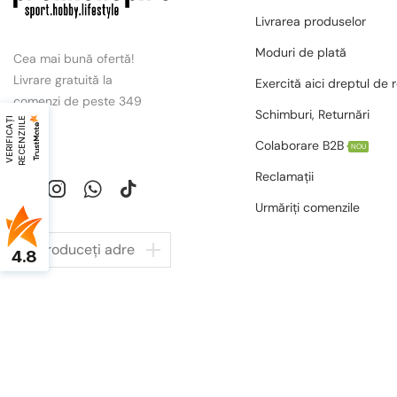
Livrarea produselor
Moduri de plată
Cea mai bună ofertă!
Livrare gratuită la
Exercită aici dreptul de 
comenzi de peste 349
Schimburi, Returnări
lei.
V
E
R
I
F
I
C
A
Ț
I
R
E
C
E
N
Z
I
I
L
E
Colaborare B2B
NOU
Reclamații
Urmăriți comenzile
4.8