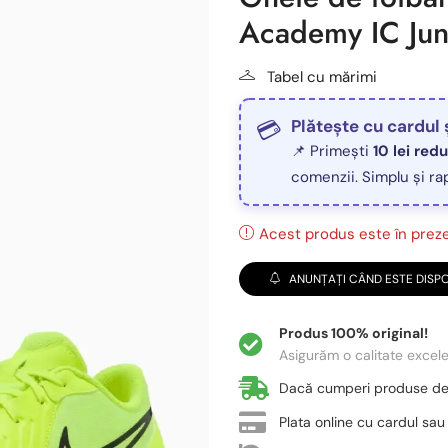
Academy IC Jun
Tabel cu mărimi
Plătește cu cardul 
📌 Primești
10 lei red
comenzii. Simplu și ra
Acest produs este în prezen
ANUNȚAȚI CÂND ESTE DISPO
Produs 100% original!
Asigurăm o calitate excel
Dacă cumperi produse d
Plata online cu cardul sau