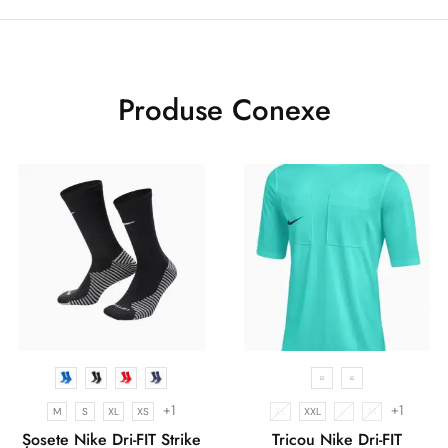
Produse Conexe
+1
+1
M
S
XL
XS
XL
XXL
L
M
Șosete Nike Dri-FIT Strike
Tricou Nike Dri-FIT