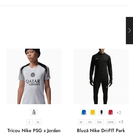
+2
+3
L
XL
XL
XS
XXL
XXXL
Tricou Nike PSG x Jordan
Bluză Nike Dri-FIT Park