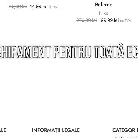
Referee
69,99
lei
44,99
lei
cu TVA
Nike
279,99
lei
199,99
lei
cu TVA
chipament pentru
toată
ec
ALE
INFORMAȚII LEGALE
CATEGORI