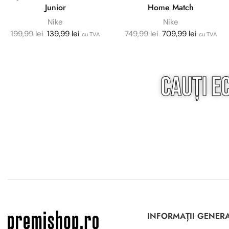
Junior
Home Match
Nike
Nike
199,99
lei
139,99
lei
749,99
lei
709,99
lei
cu TVA
cu TVA
Cauți e
INFORMAȚII GENER