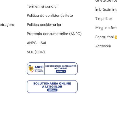
Ghete de fot
Termeni și condiții
Îmbrăcămint
Politica de confidențialitate
Timp liber
retragere
Politica cookie-urilor
Mingi de fot
Protecția consumatorilor (ANPC)
Pentru fani
ANPC - SAL
Accesorii
SOL (ODR)