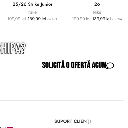
25/26 Strike Junior
26
Nike
Nike
199,99
lei
189,99
lei
199,99
lei
139,99
lei
cu TVA
cu TVA
hipa?
Solicită o ofertă acum
I
SUPORT CLIENȚI