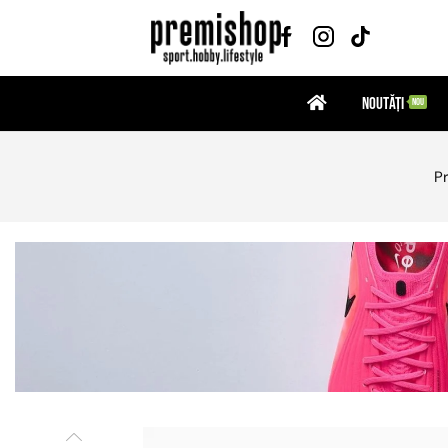
Noutăți
NOU
P