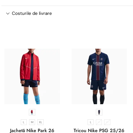
Costurile de livrare
L
M
XL
L
M
XL
Jachetă Nike Park 26
Tricou Nike PSG 25/26