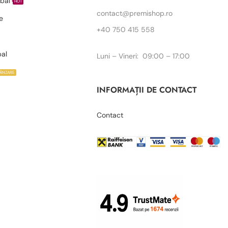
bal
HOT
contact@premishop.ro
e
+40 750 415 558
bal
Luni – Vineri: 09:00 – 17:00
VÂNZARE
INFORMAȚII DE CONTACT
Contact