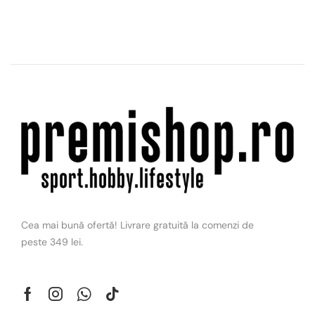
Cea mai bună ofertă! Livrare gratuită la comenzi de
peste 349 lei.