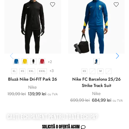
+2
+3
XL
XS
XXL
XXXL
XS
L
M
S
Bluză Nike Dri-FIT Park 26
Nike FC Barcelona 25/26
Strike Track Suit
Nike
Nike
199,99
lei
139,99
lei
cu TVA
699,99
lei
684,99
lei
cu TVA
Cauți echipament pentru
toată
echipa?
Solicită o ofertă acum