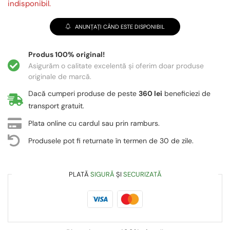
indisponibil.
ANUNȚAȚI CÂND ESTE DISPONIBIL
Produs 100% original!
Asigurăm o calitate excelentă și oferim doar produse
originale de marcă.
Dacă cumperi produse de peste
360 lei
beneficiezi de
transport gratuit.
Plata online cu cardul sau prin ramburs.
Produsele pot fi returnate în termen de 30 de zile.
PLATĂ
SIGURĂ
ȘI
SECURIZATĂ