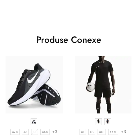
Produse Conexe
+3
+3
42.5
43
44
44.5
XL
XS
XXL
XXXL