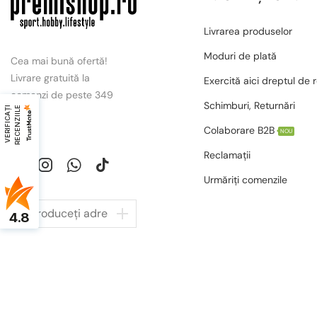
Livrarea produselor
Moduri de plată
Cea mai bună ofertă!
Livrare gratuită la
Exercită aici dreptul de 
comenzi de peste 349
Schimburi, Returnări
V
E
R
I
F
I
C
A
Ț
I
R
E
C
E
N
Z
I
I
L
E
lei.
Colaborare B2B
NOU
Reclamații
Urmăriți comenzile
4.8