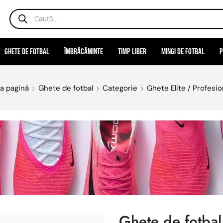
Ghete de fotbal
Îmbrăcăminte
Timp liber
Mingi de fotbal
P
a pagină
Ghete de fotbal
Categorie
Ghete Elite / Profesio
Ghete de fotbal