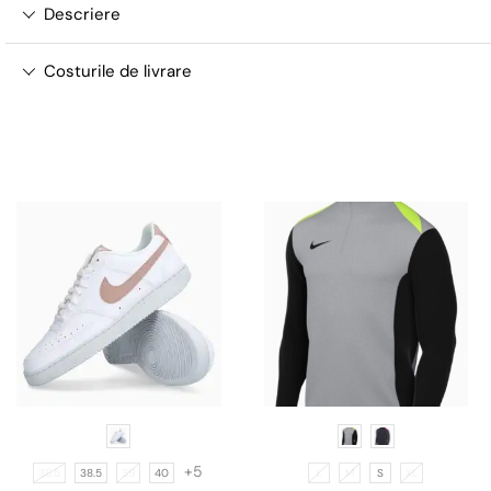
Descriere
Costurile de livrare
+5
36.5
38.5
39
40
L
M
S
XL