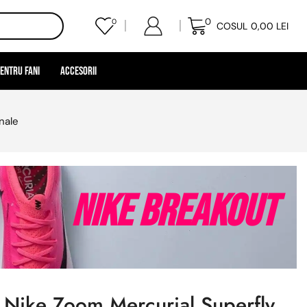
0
0
COSUL
0,00
LEI
entru Fani
Accesorii
nale
Nike Breakout
 Nike Zoom Mercurial Superfly