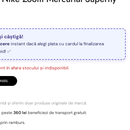
și câștigă!
ucere
instant dacă alegi plata cu cardul la finalizarea
pid! ✅
t în afara stocului și indisponibil.
NIBIL
entă și oferim doar produse originale de marcă.
e peste
360 lei
beneficiezi de transport gratuit.
 prin ramburs.