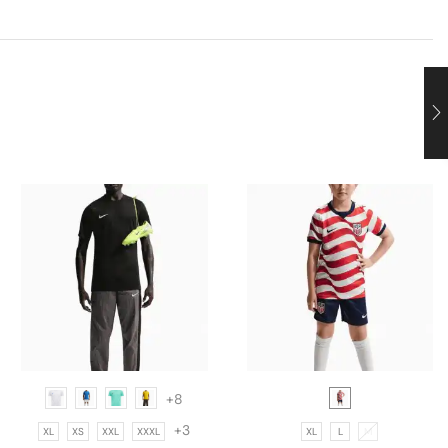
+8
+3
XL
XS
XXL
XXXL
XL
L
M