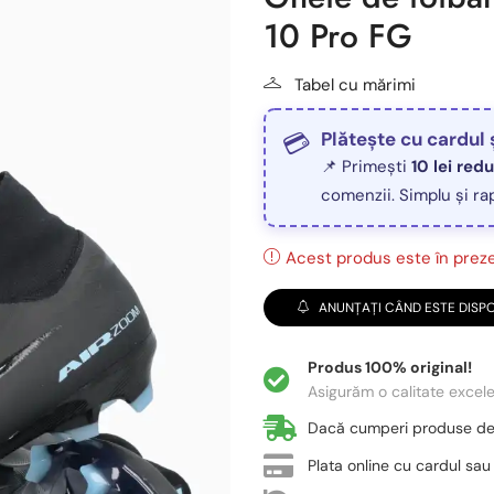
10 Pro FG
Tabel cu mărimi
Plătește cu cardul 
📌 Primești
10 lei red
comenzii. Simplu și ra
Acest produs este în prezen
ANUNȚAȚI CÂND ESTE DISPO
Produs 100% original!
Asigurăm o calitate excel
Dacă cumperi produse d
Plata online cu cardul sau