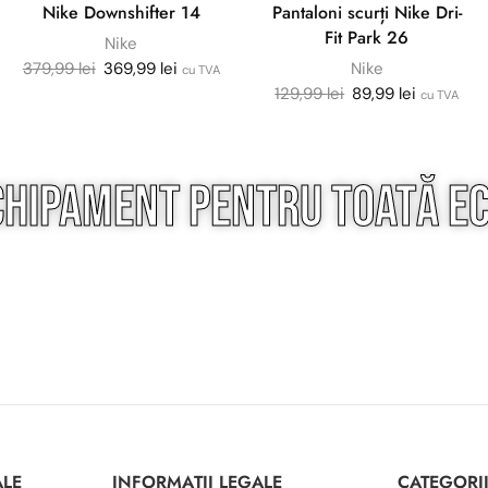
Nike Downshifter 14
Pantaloni scurți Nike Dri-
Fit Park 26
Nike
379,99
lei
369,99
lei
Nike
cu TVA
129,99
lei
89,99
lei
cu TVA
chipament pentru
toată
ec
ALE
INFORMAȚII LEGALE
CATEGORI