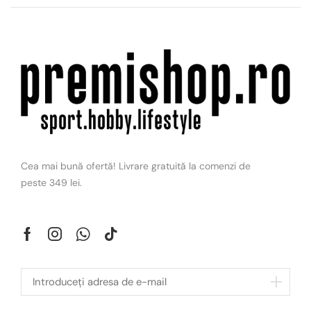
Cea mai bună ofertă! Livrare gratuită la comenzi de
peste 349 lei.