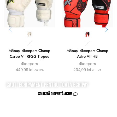
9
9
Mănuși 4keepers Champ
Mănuși 4keepers Champ
Carbo VII RF2G Tipped
Astro VII HB
4keepers
4keepers
449,99
lei
234,99
lei
cu TVA
cu TVA
Cauți echipament pentru
toată
echipa?
Solicită o ofertă acum