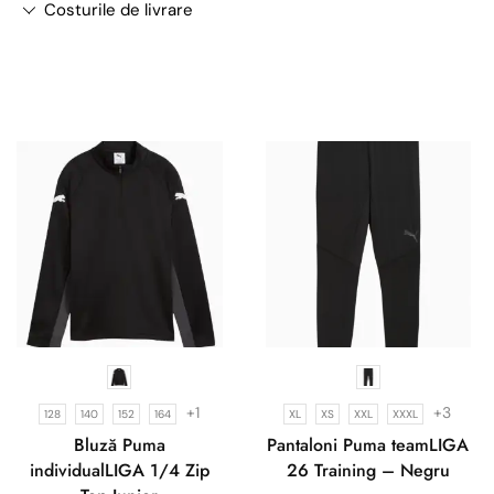
Costurile de livrare
+1
+3
128
140
152
164
XL
XS
XXL
XXXL
Bluză Puma
Pantaloni Puma teamLIGA
individualLIGA 1/4 Zip
26 Training – Negru