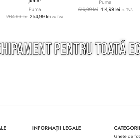
Junior
Puma
Puma
519,99
lei
414,99
lei
cu TVA
264,99
lei
254,99
lei
cu TVA
chipament pentru
toată
ec
ALE
INFORMAȚII LEGALE
CATEGORI
Ghete de fot