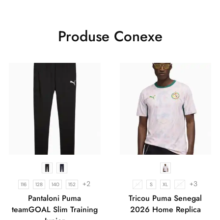
Produse Conexe
+2
+3
116
128
140
152
M
S
XL
XS
Pantaloni Puma
Tricou Puma Senegal
teamGOAL Slim Training
2026 Home Replica