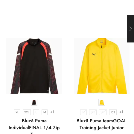
+1
+1
XL
XXL
L
M
116
128
140
152
Bluză Puma
Bluză Puma teamGOAL
IndividualFINAL 1/4 Zip
Training Jacket Junior