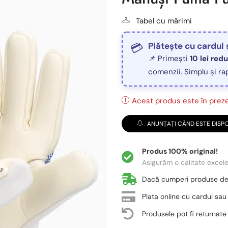
Tabel cu mărimi
Plătește cu cardul 
📌 Primești
10 lei red
comenzii. Simplu și ra
Acest produs este în prezen
ANUNȚAȚI CÂND ESTE DISPO
Produs 100% original!
Asigurăm o calitate excel
Dacă cumperi produse d
Plata online cu cardul sau
Produsele pot fi returnate