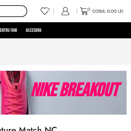
0
0
COSUL
0,00
LEI
entru Fani
Accesorii
Nike Breakout
uture Match NC