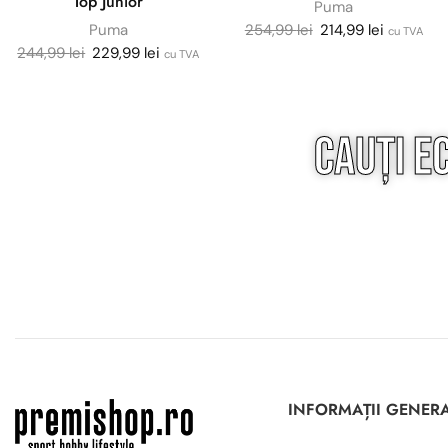
Top Junior
Puma
Puma
254,99
lei
214,99
lei
cu TVA
244,99
lei
229,99
lei
cu TVA
Cauți e
INFORMAȚII GENER