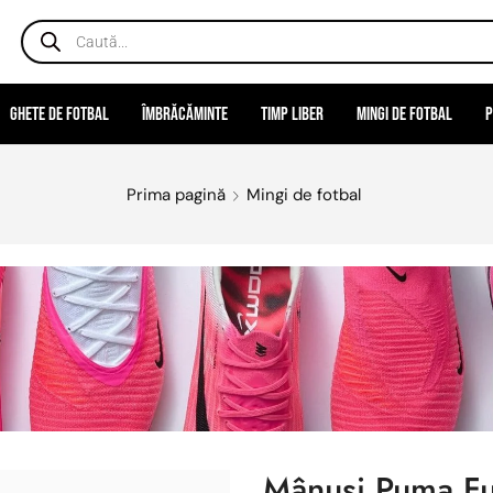
Ghete de fotbal
Îmbrăcăminte
Timp liber
Mingi de fotbal
P
Prima pagină
Mingi de fotbal
Mânuși Puma F