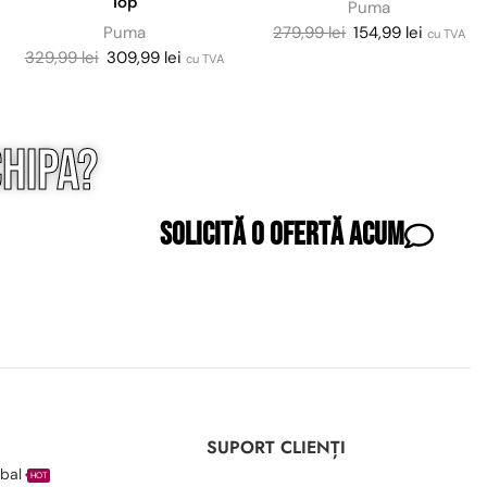
Top
Puma
Puma
279,99
lei
154,99
lei
cu TVA
329,99
lei
309,99
lei
cu TVA
hipa?
Solicită o ofertă acum
I
SUPORT CLIENȚI
bal
HOT