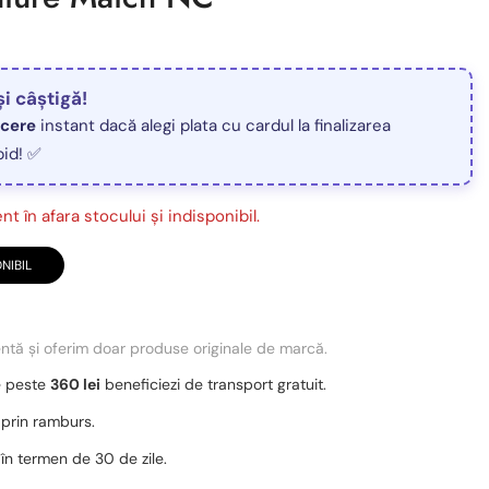
și câștigă!
ucere
instant dacă alegi plata cu cardul la finalizarea
pid! ✅
t în afara stocului și indisponibil.
NIBIL
entă și oferim doar produse originale de marcă.
e peste
360 lei
beneficiezi de transport gratuit.
 prin ramburs.
 în termen de 30 de zile.