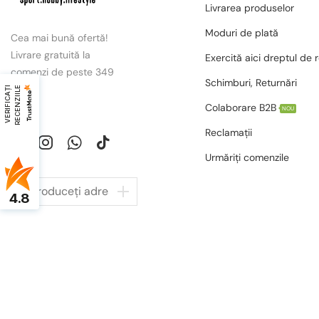
Livrarea produselor
Moduri de plată
Cea mai bună ofertă!
Livrare gratuită la
Exercită aici dreptul de 
comenzi de peste 349
Schimburi, Returnări
lei.
V
E
R
I
F
I
C
A
Ț
I
R
E
C
E
N
Z
I
I
L
E
Colaborare B2B
NOU
Reclamații
Urmăriți comenzile
4.8