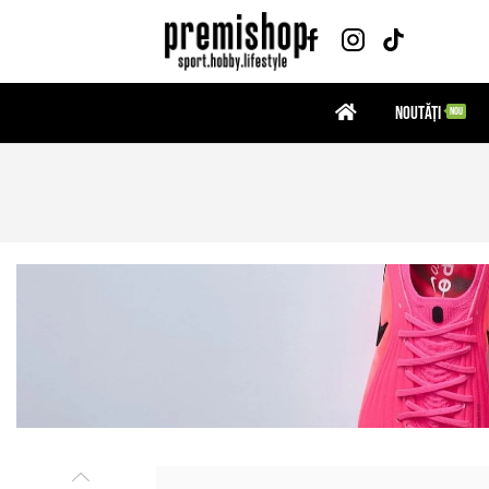
Noutăți
NOU