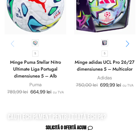
5
5
Minge Puma Stellar Nitro
Minge adidas UCL Pro 26/27
Ultimate Liga Portugal
dimensiunea 5 – Multicolor
dimensiunea 5 – Alb
Adidas
Puma
750,00
lei
699,99
lei
cu TVA
789,99
lei
664,99
lei
cu TVA
Cauți echipament pentru
toată
echipa?
Solicită o ofertă acum