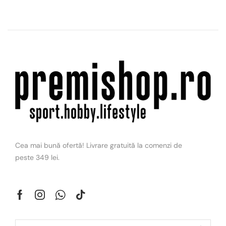
Cea mai bună ofertă! Livrare gratuită la comenzi de
peste 349 lei.