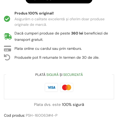
Produs 100% original!
Asigurăm o calitate excelentă și oferim doar produse
originale de marcă.
Dacă cumperi produse de peste
360 lei
beneficiezi de
transport gratuit.
Plata online cu cardul sau prin ramburs.
Produsele pot fi returnate în termen de 30 de zile.
PLATĂ
SIGURĂ
ȘI
SECURIZATĂ
Plata dvs. este
100% sigură
Cod produs:
PSH-160063#4-P