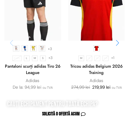
+3
+3
+1
XXXL
L
M
S
M
S
XL
XS
Pantaloni scurți adidas Tiro 26
Tricou adidas Belgium 2026
League
Training
Adidas
Adidas
De la:
94,99
lei
274,99
lei
219,99
lei
cu TVA
cu TVA
Cauți echipament pentru
toată
echipa?
Solicită o ofertă acum