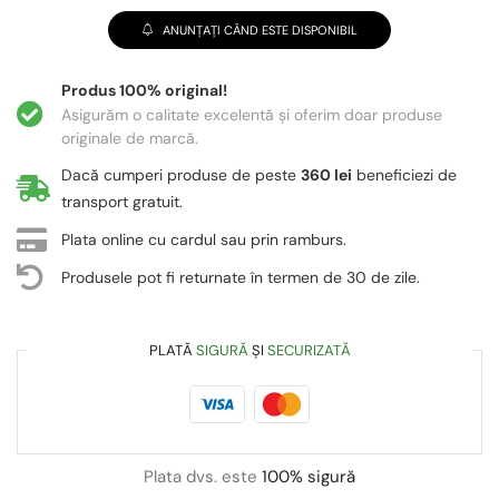
ANUNȚAȚI CÂND ESTE DISPONIBIL
Produs 100% original!
Asigurăm o calitate excelentă și oferim doar produse
originale de marcă.
Dacă cumperi produse de peste
360 lei
beneficiezi de
transport gratuit.
Plata online cu cardul sau prin ramburs.
Produsele pot fi returnate în termen de 30 de zile.
PLATĂ
SIGURĂ
ȘI
SECURIZATĂ
Plata dvs. este
100% sigură