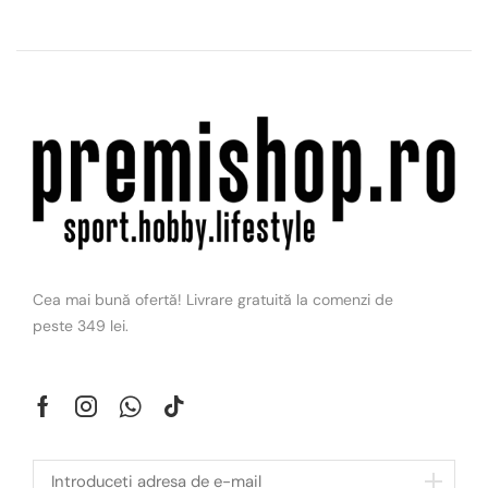
Cea mai bună ofertă! Livrare gratuită la comenzi de
peste 349 lei.