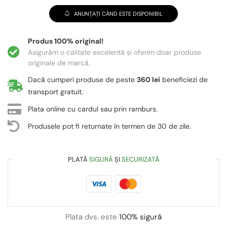
ANUNȚAȚI CÂND ESTE DISPONIBIL
Produs 100% original!
Asigurăm o calitate excelentă și oferim doar produse
originale de marcă.
Dacă cumperi produse de peste
360 lei
beneficiezi de
transport gratuit.
Plata online cu cardul sau prin ramburs.
Produsele pot fi returnate în termen de 30 de zile.
PLATĂ
SIGURĂ
ȘI
SECURIZATĂ
Plata dvs. este
100% sigură