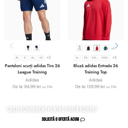
+1
+2
+3
M
S
XL
XS
XL
XS
XXL
XXXL
Pantaloni scurți adidas Tiro 26
Bluză adidas Entrada 26
League Training
Training Top
Adidas
Adidas
De la:
84,99
lei
De la:
139,99
lei
cu TVA
cu TVA
Cauți echipament pentru
toată
echipa?
Solicită o ofertă acum