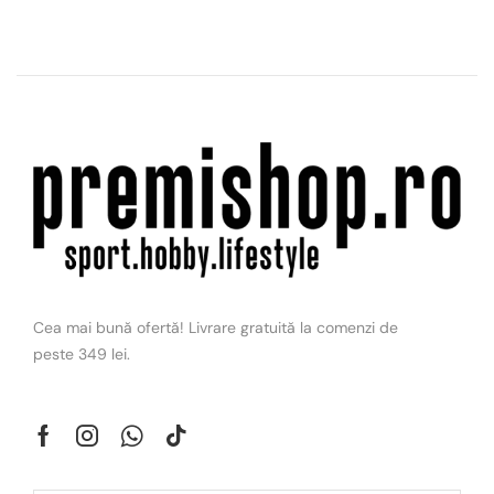
Cea mai bună ofertă! Livrare gratuită la comenzi de
peste 349 lei.