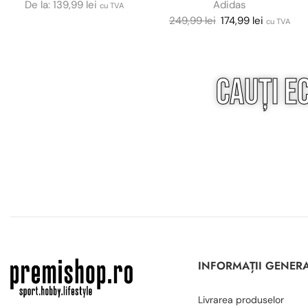
De la:
139,99
lei
Adidas
cu TVA
249,99
lei
174,99
lei
cu TVA
Cauți e
INFORMAȚII GENER
Livrarea produselor