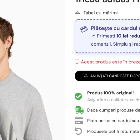
Tabel cu mărimi
Plătește cu cardul 
📌 Primești
10 lei red
comenzii. Simplu și ra
Acest produs este în prezen
ANUNȚAȚI CÂND ESTE DISPO
Produs 100% original!
Asigurăm o calitate excel
Dacă cumperi produse d
Plata online cu cardul sau
Produsele pot fi returnate