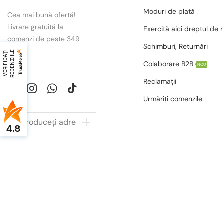
Moduri de plată
Cea mai bună ofertă!
Livrare gratuită la
Exercită aici dreptul de 
comenzi de peste 349
Schimburi, Returnări
lei.
V
E
R
I
F
I
C
A
Ț
I
R
E
C
E
N
Z
I
I
L
E
Colaborare B2B
NOU
Reclamații
Urmăriți comenzile
4.8