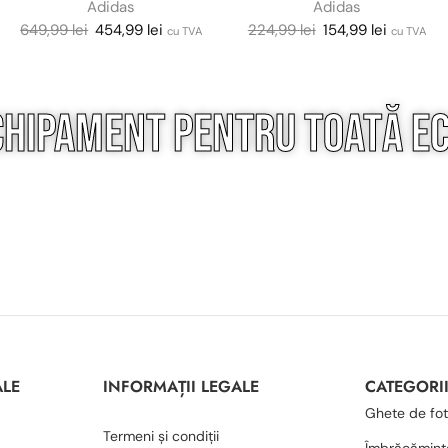
Adidas
Adidas
649,99
lei
454,99
lei
224,99
lei
154,99
lei
cu TVA
cu TVA
chipament pentru
toată
ec
ALE
INFORMAȚII LEGALE
CATEGORI
Ghete de fot
Termeni și condiții