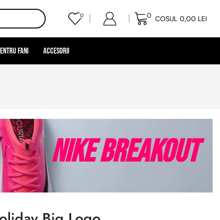
0
0
COSUL
0,00
LEI
entru Fani
Accesorii
Nike Breakout
oliday Big Logo