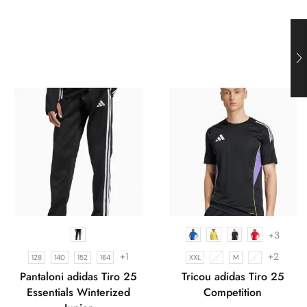
+3
+1
+2
128
140
152
164
XXL
L
M
S
Pantaloni adidas Tiro 25
Tricou adidas Tiro 25
Essentials Winterized
Competition