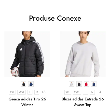
Produse Conexe
+3
+3
XXL
XXXL
L
M
XXL
XXXL
L
M
Geacă adidas Tiro 26
Bluză adidas Entrada 26
Winter
Sweat Top