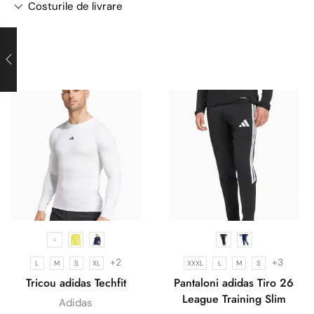
Costurile de livrare
+2
+3
L
M
S
XL
XXXL
L
M
S
Tricou adidas Techfit
Pantaloni adidas Tiro 26
League Training Slim
Adidas