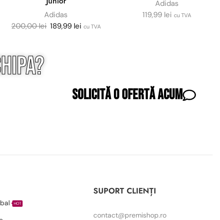
Junior
Adidas
Adidas
119,99
lei
cu TVA
200,00
lei
189,99
lei
cu TVA
hipa?
Solicită o ofertă acum
I
SUPORT CLIENȚI
bal
HOT
contact@premishop.ro