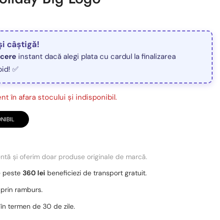
și câștigă!
ucere
instant dacă alegi plata cu cardul la finalizarea
pid! ✅
t în afara stocului și indisponibil.
NIBIL
entă și oferim doar produse originale de marcă.
e peste
360 lei
beneficiezi de transport gratuit.
 prin ramburs.
 în termen de 30 de zile.