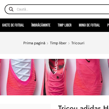
Ghete de fotbal
Îmbrăcăminte
Timp liber
Mingi de fotbal
P
Prima pagină
Timp liber
Tricouri
Tricou adidas H