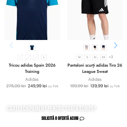
+3
M
S
XS
L
M
S
XL
XS
Tricou adidas Spain 2026
Pantaloni scurți adidas Tiro 26
Training
League Sweat
Adidas
Adidas
275,00
lei
249,99
lei
199,99
lei
139,99
lei
cu TVA
cu TVA
Cauți echipament pentru
toată
echipa?
Solicită o ofertă acum