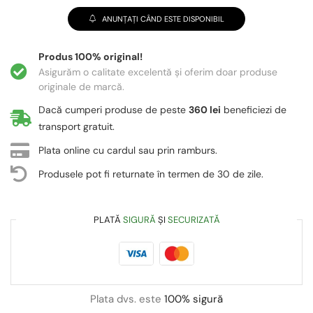
ANUNȚAȚI CÂND ESTE DISPONIBIL
Produs 100% original!
Asigurăm o calitate excelentă și oferim doar produse
originale de marcă.
Dacă cumperi produse de peste
360 lei
beneficiezi de
transport gratuit.
Plata online cu cardul sau prin ramburs.
Produsele pot fi returnate în termen de 30 de zile.
PLATĂ
SIGURĂ
ȘI
SECURIZATĂ
Plata dvs. este
100% sigură