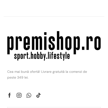
Cea mai bună ofertă! Livrare gratuită la comenzi de
peste 349 lei.