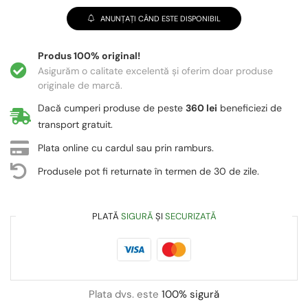
ANUNȚAȚI CÂND ESTE DISPONIBIL
Produs 100% original!
Asigurăm o calitate excelentă și oferim doar produse
originale de marcă.
Dacă cumperi produse de peste
360 lei
beneficiezi de
transport gratuit.
Plata online cu cardul sau prin ramburs.
Produsele pot fi returnate în termen de 30 de zile.
PLATĂ
SIGURĂ
ȘI
SECURIZATĂ
Plata dvs. este
100% sigură