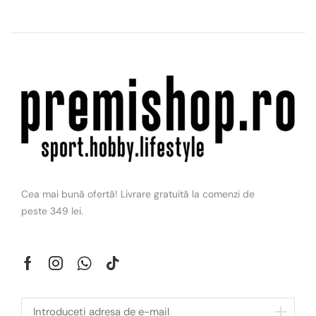
Cea mai bună ofertă! Livrare gratuită la comenzi de
peste 349 lei.