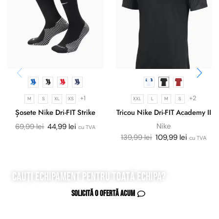
+1
+2
M
S
XL
XS
XXL
L
M
S
Șosete Nike Dri-FIT Strike
Tricou Nike Dri-FIT Academy II
Nike
69,99
lei
44,99
lei
cu TVA
139,99
lei
109,99
lei
cu TVA
Cauți echipament pentru
toată
echipa?
Solicită o ofertă acum