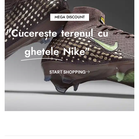
MEGA DISCOUNT
"Cucerește terenul cu
ghetele
Nike"
START SHOPPING