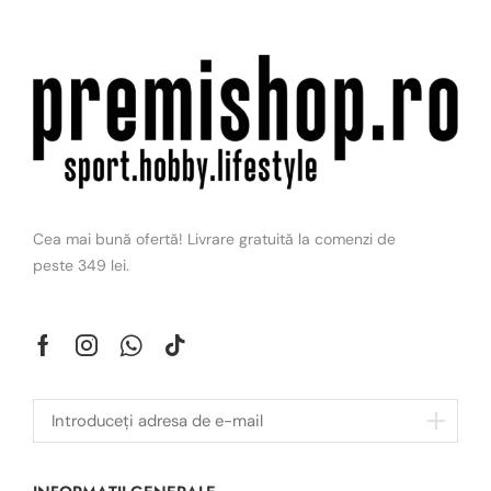
Cea mai bună ofertă! Livrare gratuită la comenzi de
peste 349 lei.