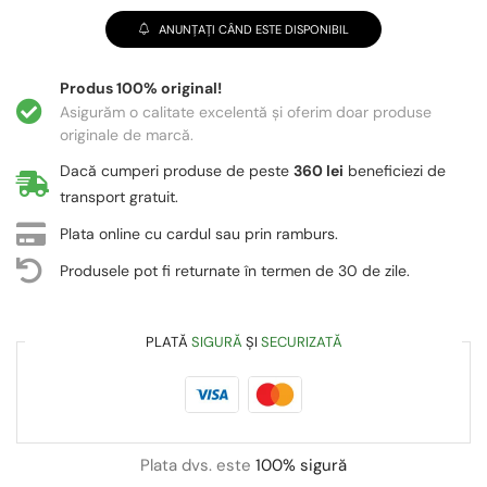
ANUNȚAȚI CÂND ESTE DISPONIBIL
Produs 100% original!
Asigurăm o calitate excelentă și oferim doar produse
originale de marcă.
Dacă cumperi produse de peste
360 lei
beneficiezi de
transport gratuit.
Plata online cu cardul sau prin ramburs.
Produsele pot fi returnate în termen de 30 de zile.
PLATĂ
SIGURĂ
ȘI
SECURIZATĂ
Plata dvs. este
100% sigură