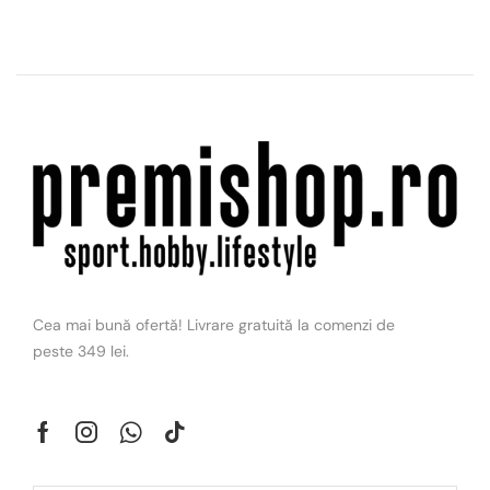
Cea mai bună ofertă! Livrare gratuită la comenzi de
peste 349 lei.