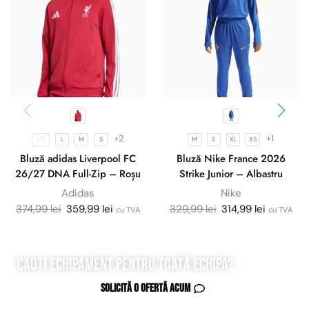
+2
+1
XXL
L
M
S
M
S
XL
XS
Bluză adidas Liverpool FC
Bluză Nike France 2026
26/27 DNA Full-Zip – Roșu
Strike Junior – Albastru
Adidas
Nike
374,99
lei
359,99
lei
329,99
lei
314,99
lei
cu TVA
cu TVA
Cauți echipament pentru
toată
echipa?
Solicită o ofertă acum