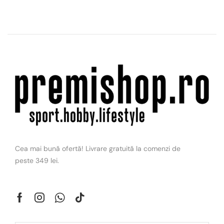
Cea mai bună ofertă! Livrare gratuită la comenzi de
peste 349 lei.