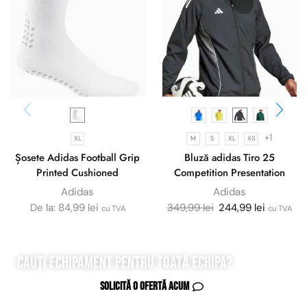
+1
XL
M
S
XL
XS
Șosete Adidas Football Grip
Bluză adidas Tiro 25
Printed Cushioned
Competition Presentation
Adidas
Adidas
De la:
84,99
lei
349,99
lei
244,99
lei
cu TVA
cu TVA
Cauți echipament pentru
toată
echipa?
Solicită o ofertă acum