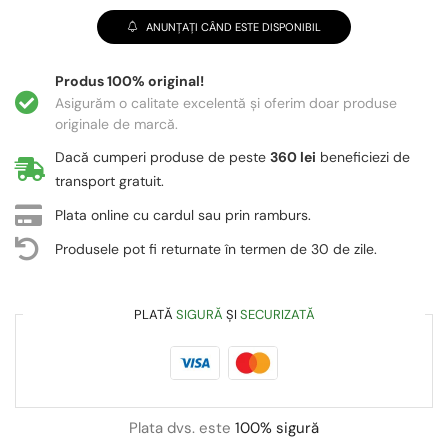
ANUNȚAȚI CÂND ESTE DISPONIBIL
Produs 100% original!
Asigurăm o calitate excelentă și oferim doar produse
originale de marcă.
Dacă cumperi produse de peste
360 lei
beneficiezi de
transport gratuit.
Plata online cu cardul sau prin ramburs.
Produsele pot fi returnate în termen de 30 de zile.
PLATĂ
SIGURĂ
ȘI
SECURIZATĂ
Plata dvs. este
100% sigură