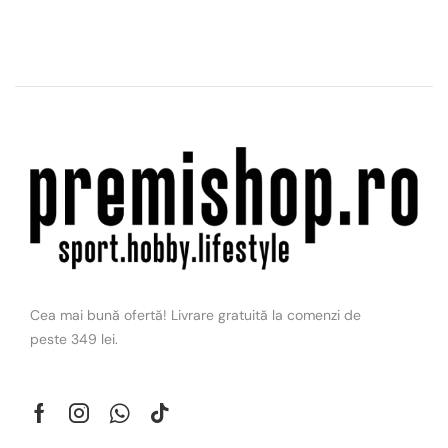
Cea mai bună ofertă! Livrare gratuită la comenzi de
peste 349 lei.