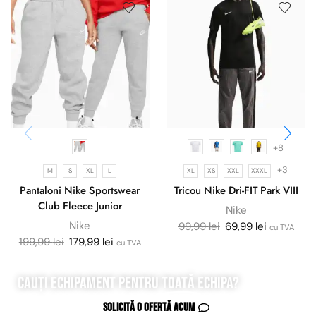
+8
+3
M
S
XL
L
XL
XS
XXL
XXXL
Pantaloni Nike Sportswear
Tricou Nike Dri-FIT Park VIII
Club Fleece Junior
Nike
Nike
99,99
lei
69,99
lei
cu TVA
199,99
lei
179,99
lei
cu TVA
Cauți echipament pentru
toată
echipa?
Solicită o ofertă acum