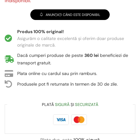
indisponibil.
ANUNȚAȚI CÂND ESTE DISPONIBIL
Produs 100% original!
Asigurăm o calitate excelentă și oferim doar produse
originale de marcă.
Dacă cumperi produse de peste
360 lei
beneficiezi de
transport gratuit.
Plata online cu cardul sau prin ramburs.
Produsele pot fi returnate în termen de 30 de zile.
PLATĂ
SIGURĂ
ȘI
SECURIZATĂ
Plata dvs. este
100% sigură