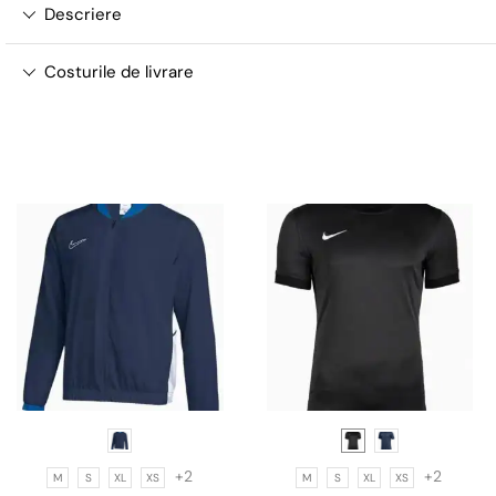
Descriere
Costurile de livrare
+2
+2
M
S
XL
XS
M
S
XL
XS