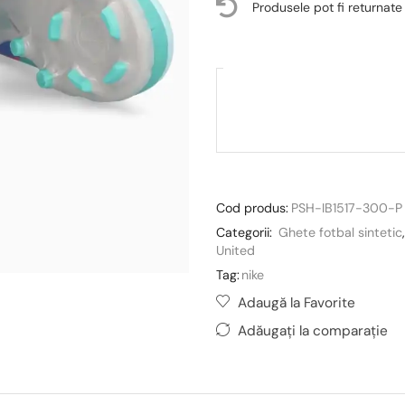
Produsele pot fi returnate
Cod produs:
PSH-IB1517-300-P
Categorii:
Ghete fotbal sintetic
United
Tag:
nike
Adaugă la Favorite
Adăugați la comparație