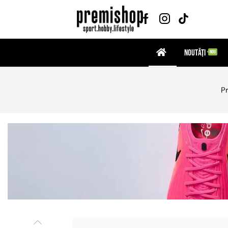
Noutăți
NOU
P