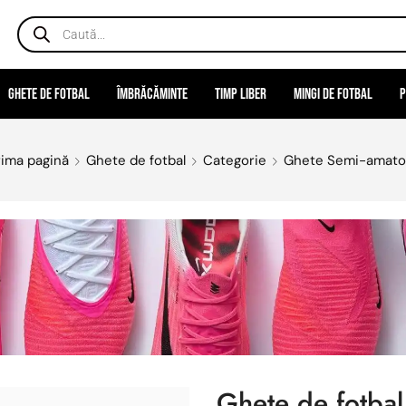
Ghete de fotbal
Îmbrăcăminte
Timp liber
Mingi de fotbal
P
rima pagină
Ghete de fotbal
Categorie
Ghete Semi-amato
Ghete de fotba