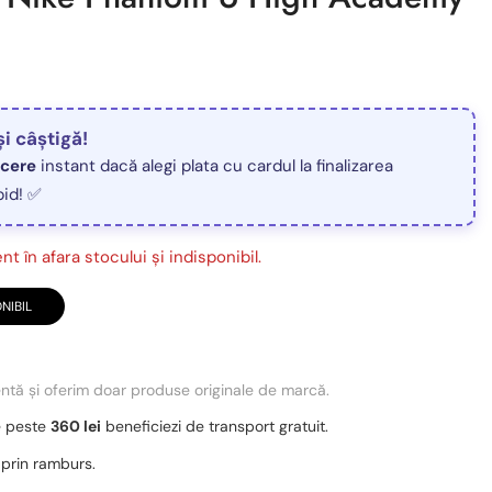
și câștigă!
ucere
instant dacă alegi plata cu cardul la finalizarea
pid! ✅
t în afara stocului și indisponibil.
NIBIL
entă și oferim doar produse originale de marcă.
e peste
360 lei
beneficiezi de transport gratuit.
 prin ramburs.