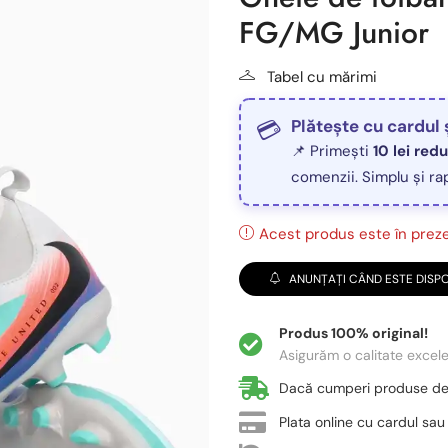
FG/MG Junior
Tabel cu mărimi
Plătește cu cardul 
📌 Primești
10 lei red
comenzii. Simplu și ra
Acest produs este în prezen
ANUNȚAȚI CÂND ESTE DISPO
Produs 100% original!
Asigurăm o calitate excel
Dacă cumperi produse d
Plata online cu cardul sau