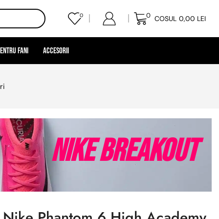
0
0
COSUL
0,00
LEI
entru Fani
Accesorii
ri
Nike Breakout
l Nike Phantom 6 High Academy