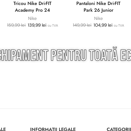
Tricou Nike Dri-FIT
Pantaloni Nike Dri-FIT
Academy Pro 24
Park 26 Junior
Nike
Nike
159,99
lei
139,99
lei
149,99
lei
104,99
lei
cu TVA
cu TVA
chipament pentru
toată
ec
ALE
INFORMAȚII LEGALE
CATEGORI