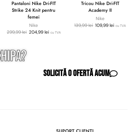
Pantaloni Nike Dri-FIT
Tricou Nike Dri-FIT
Strike 24 Knit pentru
Academy II
femei
Nike
Nike
139,99
lei
109,99
lei
cu TVA
299,99
lei
204,99
lei
cu TVA
hipa?
Solicită o ofertă acum
I
SUPORT CLIENȚI