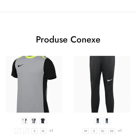
Produse Conexe
+1
+1
L
M
S
XL
M
S
XL
XS