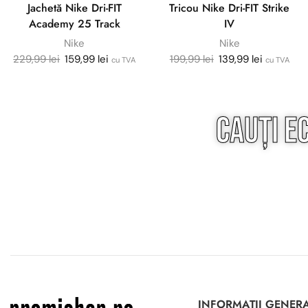
Jachetă Nike Dri-FIT
Tricou Nike Dri-FIT Strike
Academy 25 Track
IV
Nike
Nike
229,99
lei
159,99
lei
199,99
lei
139,99
lei
cu TVA
cu TVA
Cauți e
INFORMAȚII GENER