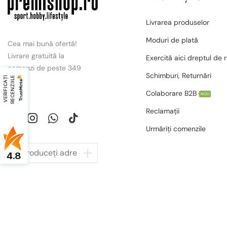
Livrarea produselor
Moduri de plată
Cea mai bună ofertă!
Livrare gratuită la
Exercită aici dreptul de 
comenzi de peste 349
Schimburi, Returnări
V
E
R
I
F
I
C
A
Ț
I
R
E
C
E
N
Z
I
I
L
E
lei.
Colaborare B2B
NOU
Reclamații
Urmăriți comenzile
4.8