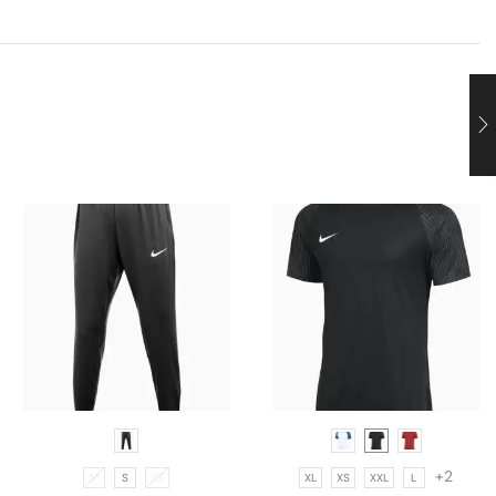
+2
M
S
XS
XL
XS
XXL
L