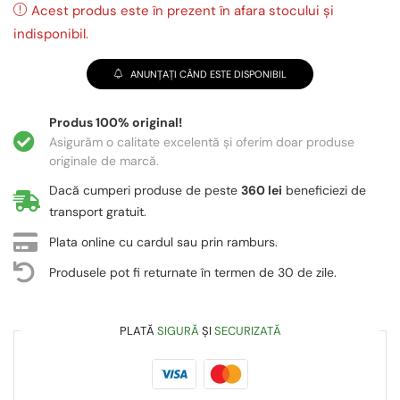
Acest produs este în prezent în afara stocului și
indisponibil.
ANUNȚAȚI CÂND ESTE DISPONIBIL
Produs 100% original!
Asigurăm o calitate excelentă și oferim doar produse
originale de marcă.
Dacă cumperi produse de peste
360 lei
beneficiezi de
transport gratuit.
Plata online cu cardul sau prin ramburs.
Produsele pot fi returnate în termen de 30 de zile.
PLATĂ
SIGURĂ
ȘI
SECURIZATĂ