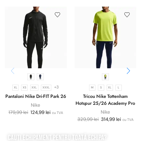
+3
XL
XS
XXL
XXXL
M
S
XL
L
Pantaloni Nike Dri-FIT Park 26
Tricou Nike Tottenham
Hotspur 25/26 Academy Pro
Nike
Nike
179,99
lei
124,99
lei
cu TVA
329,99
lei
314,99
lei
cu TVA
Cauți echipament pentru
toată
echipa?