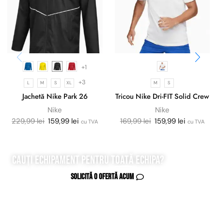
+1
+3
L
M
S
XL
M
S
Jachetă Nike Park 26
Tricou Nike Dri-FIT Solid Crew
Nike
Nike
229,99
lei
159,99
lei
169,99
lei
159,99
lei
cu TVA
cu TVA
Cauți echipament pentru
toată
echipa?
Solicită o ofertă acum