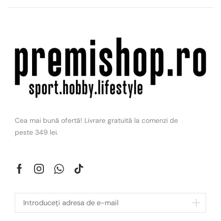
Cea mai bună ofertă! Livrare gratuită la comenzi de
peste 349 lei.