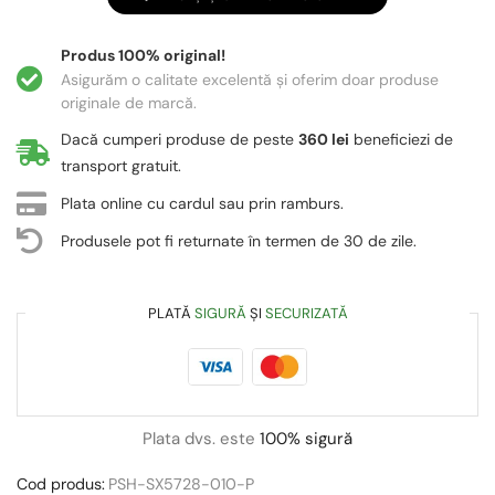
Produs 100% original!
Asigurăm o calitate excelentă și oferim doar produse
originale de marcă.
Dacă cumperi produse de peste
360 lei
beneficiezi de
transport gratuit.
Plata online cu cardul sau prin ramburs.
Produsele pot fi returnate în termen de 30 de zile.
PLATĂ
SIGURĂ
ȘI
SECURIZATĂ
Plata dvs. este
100% sigură
Cod produs:
PSH-SX5728-010-P