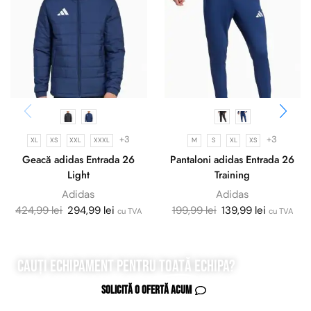
+3
+3
XL
XS
XXL
XXXL
M
S
XL
XS
Geacă adidas Entrada 26
Pantaloni adidas Entrada 26
Light
Training
Adidas
Adidas
424,99
lei
294,99
lei
199,99
lei
139,99
lei
cu TVA
cu TVA
Cauți echipament pentru
toată
echipa?
Solicită o ofertă acum