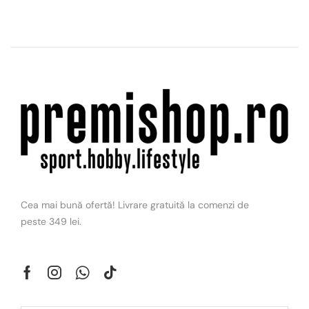
Cea mai bună ofertă! Livrare gratuită la comenzi de
peste 349 lei.