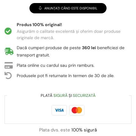
ANUNȚAȚI CÂND ESTE DISPONIBIL
Produs 100% original!
Asigurăm o calitate excelentă și oferim doar produse
originale de marcă.
Dacă cumperi produse de peste
360 lei
beneficiezi de
transport gratuit.
Plata online cu cardul sau prin ramburs.
Produsele pot fi returnate în termen de 30 de zile.
PLATĂ
SIGURĂ
ȘI
SECURIZATĂ
Plata dvs. este
100% sigură