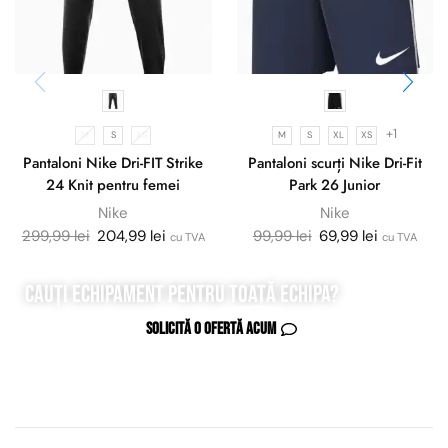
+1
M
S
XS
M
S
XL
XS
Pantaloni Nike Dri-FIT Strike
Pantaloni scurți Nike Dri-Fit
24 Knit pentru femei
Park 26 Junior
Nike
Nike
299,99
lei
204,99
lei
99,99
lei
69,99
lei
cu TVA
cu TVA
Cauți echipament pentru
toată
echipa?
Solicită o ofertă acum