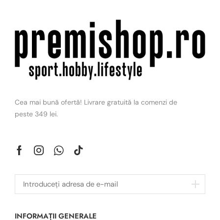
Cea mai bună ofertă! Livrare gratuită la comenzi de
peste 349 lei.
INFORMAȚII GENERALE