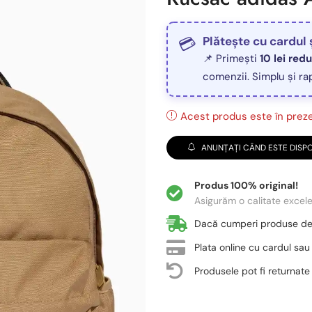
Plătește cu cardul 
📌 Primești
10 lei red
comenzii. Simplu și ra
Acest produs este în prezen
ANUNȚAȚI CÂND ESTE DISPO
Produs 100% original!
Asigurăm o calitate excel
Dacă cumperi produse d
Plata online cu cardul sau
Produsele pot fi returnate