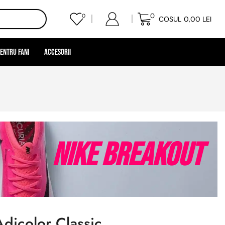
0
0
COSUL
0,00
LEI
entru Fani
Accesorii
Nike Breakout
dicolor Classic