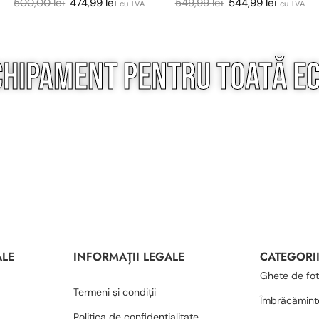
500,00
lei
474,99
lei
549,99
lei
544,99
lei
cu TVA
cu TVA
chipament pentru
toată
ec
ALE
INFORMAȚII LEGALE
CATEGORI
Ghete de fot
Termeni și condiții
Îmbrăcămint
Politica de confidențialitate