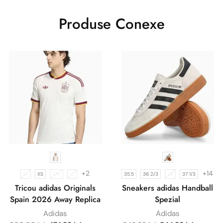
Produse Conexe
+2
+14
XL
XS
XXL
L
35.5
36 2/3
36
37 1/3
Tricou adidas Originals
Sneakers adidas Handball
Spain 2026 Away Replica
Spezial
Adidas
Adidas