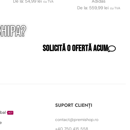
De la:
54,99
lei
Adidas
cu TVA
De la:
559,99
lei
cu TVA
hipa?
Solicită o ofertă acum
I
SUPORT CLIENȚI
bal
HOT
contact@premishop.ro
e
+40 750 415 558