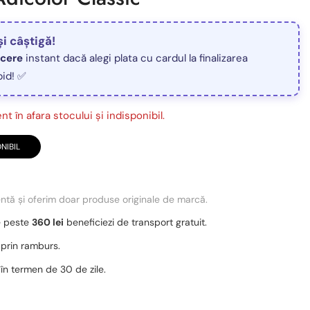
și câștigă!
ucere
instant dacă alegi plata cu cardul la finalizarea
pid! ✅
t în afara stocului și indisponibil.
NIBIL
entă și oferim doar produse originale de marcă.
e peste
360 lei
beneficiezi de transport gratuit.
 prin ramburs.
 în termen de 30 de zile.