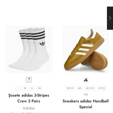
L
M
S
XS
39 1/3
40
40 2/3
41 1/3
+6
Șosete adidas 3-Stripes
Crew 3 Pairs
Sneakers adidas Handball
Spezial
Adidas