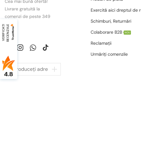
Cea mai bună ofertă!
Livrare gratuită la
Exercită aici dreptul de 
comenzi de peste 349
Schimburi, Returnări
lei.
V
E
R
I
F
I
C
A
Ț
I
R
E
C
E
N
Z
I
I
L
E
Colaborare B2B
NOU
Reclamații
Urmăriți comenzile
4.8