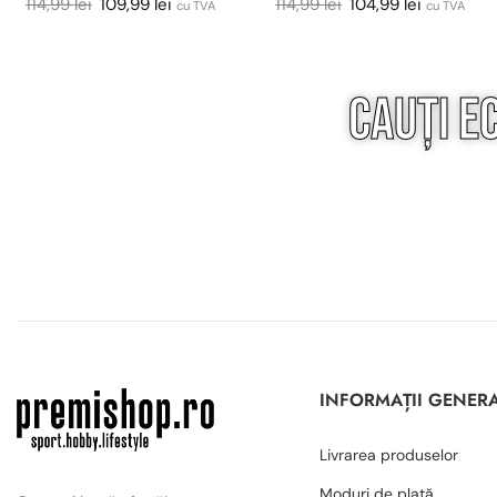
114,99
lei
109,99
lei
114,99
lei
104,99
lei
cu TVA
cu TVA
Cauți e
INFORMAȚII GENER
Livrarea produselor
Moduri de plată