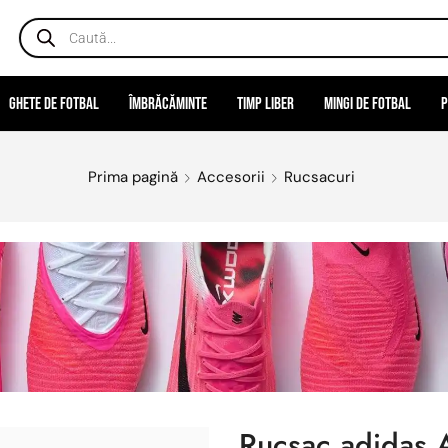
Ghete de fotbal
Îmbrăcăminte
Timp liber
Mingi de fotbal
P
Prima pagină
Accesorii
Rucsacuri
Rucsac adidas A