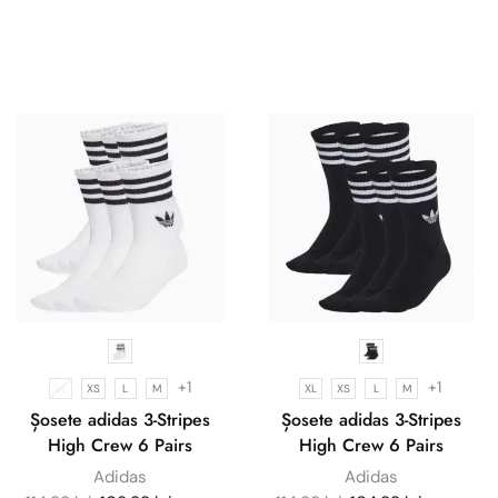
+1
+1
XL
XS
L
M
XL
XS
L
M
Șosete adidas 3-Stripes
Șosete adidas 3-Stripes
High Crew 6 Pairs
High Crew 6 Pairs
Adidas
Adidas