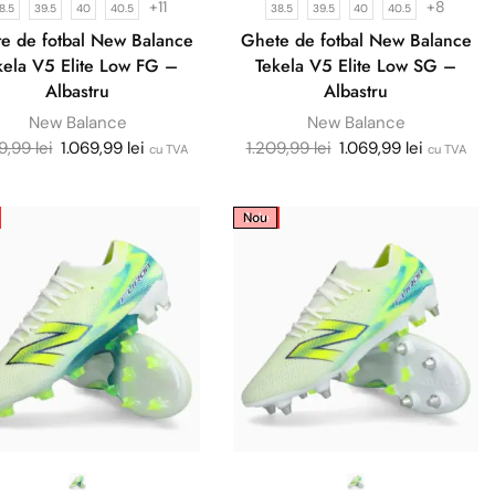
+11
+8
8.5
39.5
40
40.5
38.5
39.5
40
40.5
e de fotbal New Balance
Ghete de fotbal New Balance
kela V5 Elite Low FG –
Tekela V5 Elite Low SG –
Albastru
Albastru
New Balance
New Balance
09,99
lei
1.069,99
lei
1.209,99
lei
1.069,99
lei
cu TVA
cu TVA
Sale
Nou