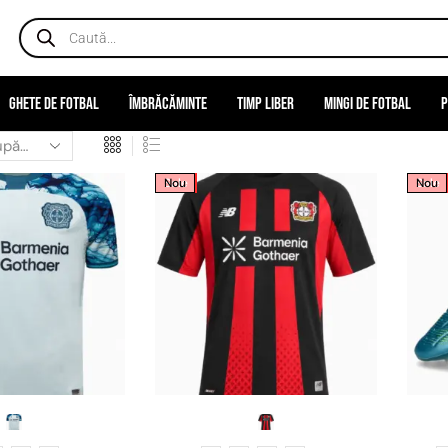
Ghete de fotbal
Îmbrăcăminte
Timp liber
Mingi de fotbal
P
Sale
Nou
Sale
Nou