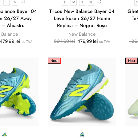
+1
+2
L
M
L
M
S
XL
3
Balance Bayer 04
Tricou New Balance Bayer 04
Ghet
en 26/27 Away
Leverkusen 26/27 Home
Te
 – Albastru
Replica – Negru, Roșu
 Balance
New Balance
479,99
lei
504,99
lei
479,99
lei
1.2
cu TVA
cu TVA
Sale
Nou
Sale
Nou