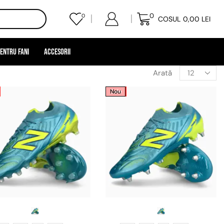
0
0
COSUL
0,00
LEI
entru Fani
Accesorii
Arată
Sale
Nou