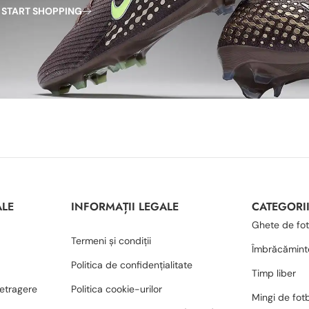
START SHOPPING
ALE
INFORMAȚII LEGALE
CATEGORI
Ghete de fot
Termeni și condiții
Îmbrăcămint
Politica de confidențialitate
Timp liber
retragere
Politica cookie-urilor
Mingi de fot