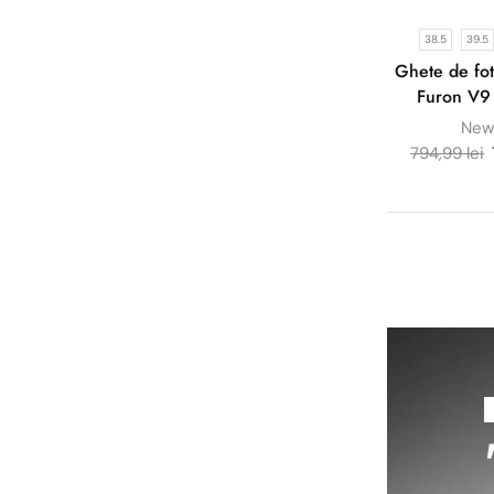
38.5
39.5
Ghete de fo
Furon V9
New
794,99
lei