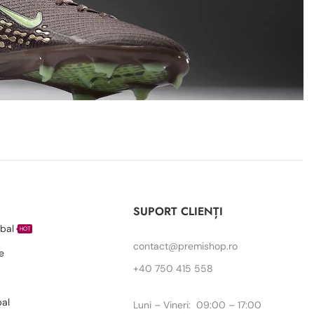
I
SUPORT CLIENȚI
bal
HOT
contact@premishop.ro
e
+40 750 415 558
bal
Luni – Vineri: 09:00 – 17:00