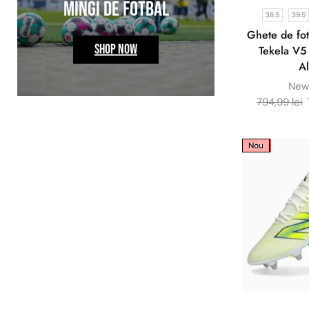
MINGI DE FOTBAL
MĂNUȘ
38.5
39.5
Ghete de fo
SHOP NOW
Tekela V5
Al
New
794,99
lei
Sale
Nou