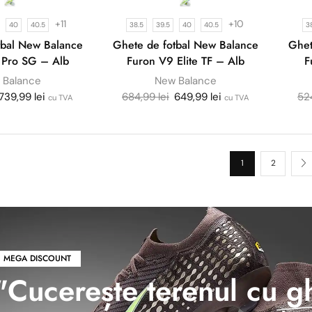
+11
+10
40
40.5
38.5
39.5
40
40.5
3
tbal New Balance
Ghete de fotbal New Balance
Ghet
 Pro SG – Alb
Furon V9 Elite TF – Alb
F
 Balance
New Balance
739,99
lei
684,99
lei
649,99
lei
52
cu TVA
cu TVA
1
2
MEGA DISCOUNT
"Cucerește terenul cu
g