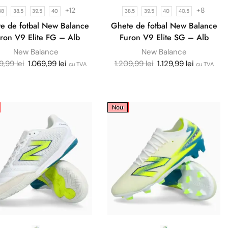
MINGI DE FOTBAL
+12
+8
38
38.5
39.5
40
38.5
39.5
40
40.5
e de fotbal New Balance
Ghete de fotbal New Balance
SHOP NOW
ron V9 Elite FG – Alb
Furon V9 Elite SG – Alb
New Balance
New Balance
09,99
lei
1.069,99
lei
1.209,99
lei
1.129,99
lei
cu TVA
cu TVA
Sale
Nou