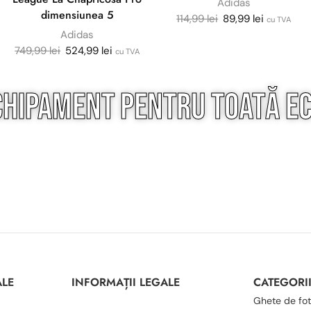
Adidas
dimensiunea 5
114,99
lei
89,99
lei
cu TVA
Adidas
749,99
lei
524,99
lei
cu TVA
chipament pentru
toată
ec
ALE
INFORMAȚII LEGALE
CATEGORI
Ghete de fot