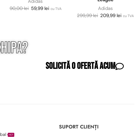
Adidas
90,00
lei
59,99
lei
Adidas
cu TVA
299,99
lei
209,99
lei
cu TVA
hipa?
Solicită o ofertă acum
I
SUPORT CLIENȚI
bal
HOT