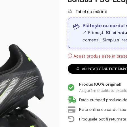
Tabel cu mărimi
Plătește cu cardul 
📌 Primești
10 lei red
comenzii. Simplu și ra
Acest produs este în prezen
ANUNȚAȚI CÂND ESTE DISPO
Produs 100% original!
Asigurăm o calitate excel
Dacă cumperi produse d
Plata online cu cardul sau
Produsele pot fi returnate