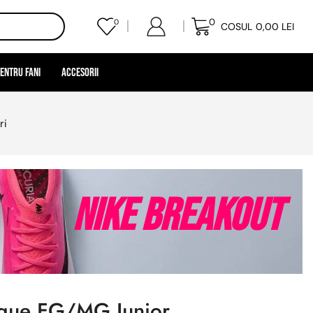
0
0
COSUL
0,00
LEI
entru Fani
Accesorii
ri
Nike Breakout
ague FG/MG Junior