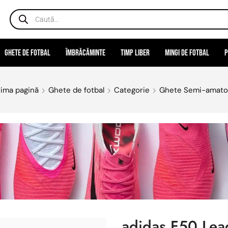
Ghete de fotbal
Îmbrăcăminte
Timp liber
Mingi de fotbal
P
rima pagină
Ghete de fotbal
Categorie
Ghete Semi-amato
adidas F50 Le