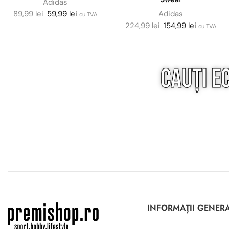
Adidas
89,99
lei
59,99
lei
Adidas
cu TVA
224,99
lei
154,99
lei
cu TVA
Cauți e
INFORMAȚII GENER