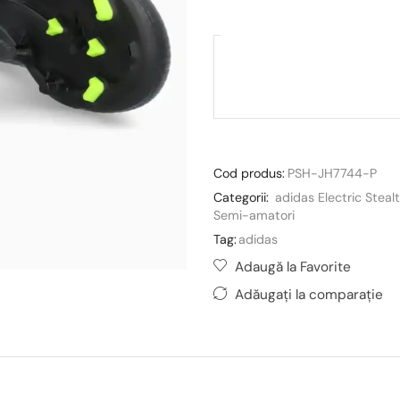
Cod produs:
PSH-JH7744-P
Categorii:
adidas Electric Steal
Semi-amatori
Tag:
adidas
Adaugă la Favorite
Adăugați la comparație