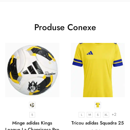
Produse Conexe
+2
5
L
M
S
XL
Minge adidas Kings
Tricou adidas Squadra 25
League La Chapricosa Pro