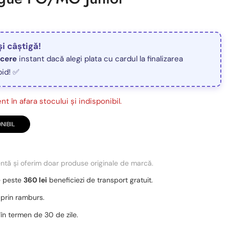
și câștigă!
ucere
instant dacă alegi plata cu cardul la finalizarea
pid! ✅
t în afara stocului și indisponibil.
NIBIL
entă și oferim doar produse originale de marcă.
e peste
360 lei
beneficiezi de transport gratuit.
 prin ramburs.
 în termen de 30 de zile.