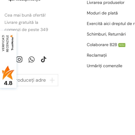
Livrarea produselor
Moduri de plată
Cea mai bună ofertă!
Livrare gratuită la
Exercită aici dreptul de 
comenzi de peste 349
Schimburi, Returnări
lei.
V
E
R
I
F
I
C
A
Ț
I
R
E
C
E
N
Z
I
I
L
E
Colaborare B2B
NOU
Reclamații
Urmăriți comenzile
4.8