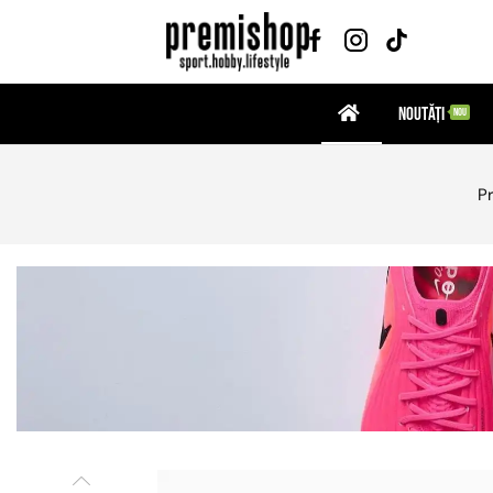
Noutăți
NOU
P