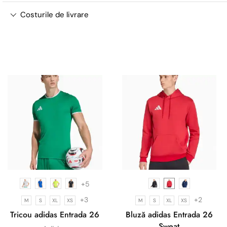
Costurile de livrare
+5
+3
+2
M
S
XL
XS
M
S
XL
XS
Tricou adidas Entrada 26
Bluză adidas Entrada 26
Sweat