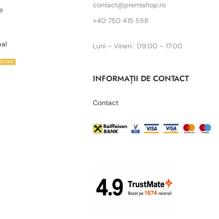
contact@premishop.ro
e
+40 750 415 558
bal
Luni – Vineri: 09:00 – 17:00
VÂNZARE
INFORMAȚII DE CONTACT
Contact