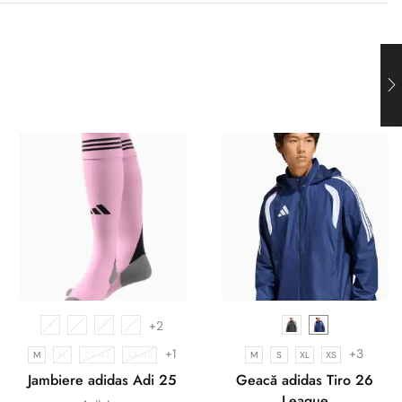
+2
+1
+3
M
XL
40-42
43-45
M
S
XL
XS
Jambiere adidas Adi 25
Geacă adidas Tiro 26
League