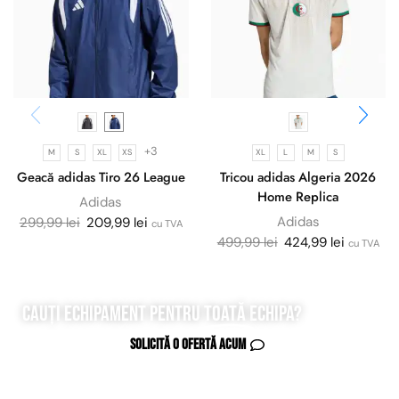
+3
M
S
XL
XS
XL
L
M
S
Geacă adidas Tiro 26 League
Tricou adidas Algeria 2026
Home Replica
Adidas
Adidas
299,99
lei
209,99
lei
cu TVA
499,99
lei
424,99
lei
cu TVA
Cauți echipament pentru
toată
echipa?
Solicită o ofertă acum