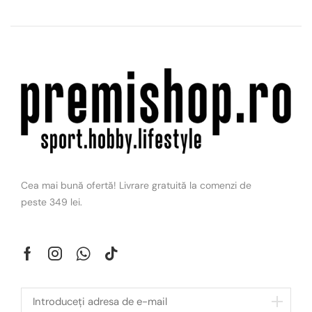
Cea mai bună ofertă! Livrare gratuită la comenzi de
peste 349 lei.