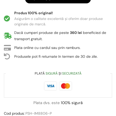
Produs 100% original!
Asigurăm o calitate excelentă și oferim doar produse
originale de marcă.
Dacă cumperi produse de peste
360 lei
beneficiezi de
transport gratuit.
Plata online cu cardul sau prin ramburs.
Produsele pot fi returnate în termen de 30 de zile.
PLATĂ
SIGURĂ
ȘI
SECURIZATĂ
Plata dvs. este
100% sigură
Cod produs:
PSH-IM8806-P