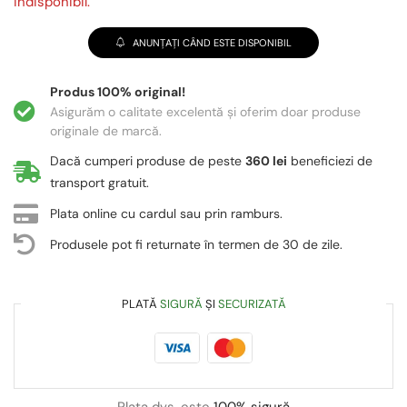
indisponibil.
ANUNȚAȚI CÂND ESTE DISPONIBIL
Produs 100% original!
Asigurăm o calitate excelentă și oferim doar produse
originale de marcă.
Dacă cumperi produse de peste
360 lei
beneficiezi de
transport gratuit.
Plata online cu cardul sau prin ramburs.
Produsele pot fi returnate în termen de 30 de zile.
PLATĂ
SIGURĂ
ȘI
SECURIZATĂ
Plata dvs. este
100% sigură