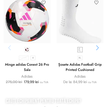
FUTSAL
4
XL
Minge adidas Conext 26 Pro
Șosete Adidas Football Grip
Sala
Printed Cushioned
Adidas
Adidas
275,00
lei
179,99
lei
De la:
84,99
lei
cu TVA
cu TVA
Cauți echipament pentru
toată
echipa?