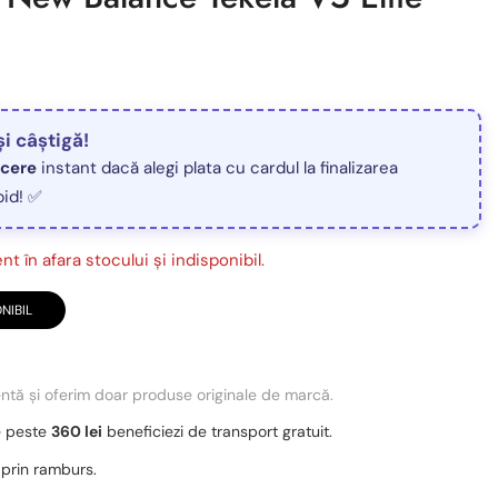
și câștigă!
ucere
instant dacă alegi plata cu cardul la finalizarea
pid! ✅
t în afara stocului și indisponibil.
NIBIL
entă și oferim doar produse originale de marcă.
e peste
360 lei
beneficiezi de transport gratuit.
 prin ramburs.