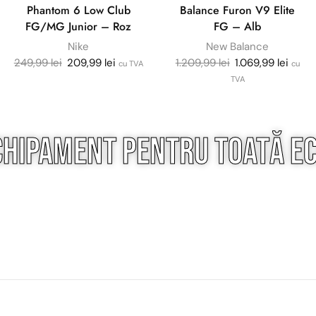
Phantom 6 Low Club
Balance Furon V9 Elite
FG/MG Junior – Roz
FG – Alb
Nike
New Balance
249,99
lei
209,99
lei
1.209,99
lei
1.069,99
lei
cu TVA
cu
TVA
chipament pentru
toată
ec