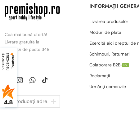
INFORMAȚII GENER
Livrarea produselor
Moduri de plată
Cea mai bună ofertă!
Livrare gratuită la
Exercită aici dreptul de 
comenzi de peste 349
Schimburi, Returnări
V
E
R
I
F
I
C
A
Ț
I
R
E
C
E
N
Z
I
I
L
E
lei.
Colaborare B2B
NOU
Reclamații
Urmăriți comenzile
4.8