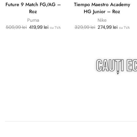
Future 9 Match FG/AG –
Tiempo Maestro Academy
Roz
HG Junior – Roz
Puma
Nike
509,99
lei
419,99
lei
329,99
lei
274,99
lei
cu TVA
cu TVA
Cauți e