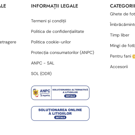
ALE
INFORMAȚII LEGALE
CATEGORI
Ghete de fot
Termeni și condiții
Îmbrăcămint
Politica de confidențialitate
Timp liber
retragere
Politica cookie-urilor
Mingi de fot
Protecția consumatorilor (ANPC)
Pentru fani
ANPC - SAL
Accesorii
SOL (ODR)