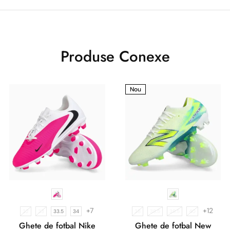
Produse Conexe
Nou
+7
+12
32
33
33.5
34
38
38.5
39.5
40
Ghete de fotbal Nike
Ghete de fotbal New