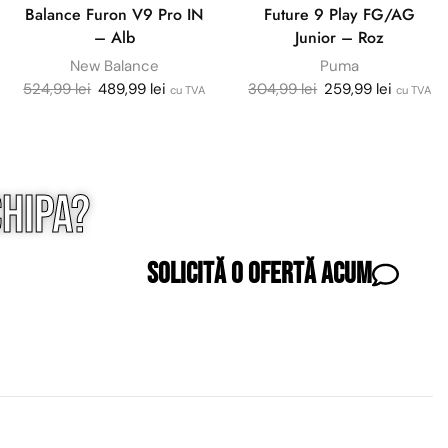
Balance Furon V9 Pro IN
Future 9 Play FG/AG
– Alb
Junior – Roz
New Balance
Puma
524,99
lei
489,99
lei
304,99
lei
259,99
lei
cu TVA
cu TVA
hipa?
Solicită o ofertă acum