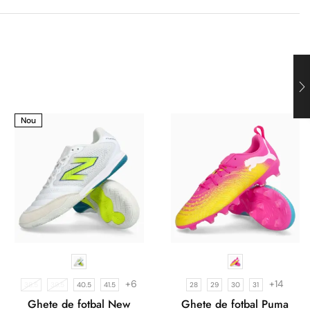
Nou
+6
+14
38.5
39.5
40.5
41.5
28
29
30
31
Ghete de fotbal New
Ghete de fotbal Puma