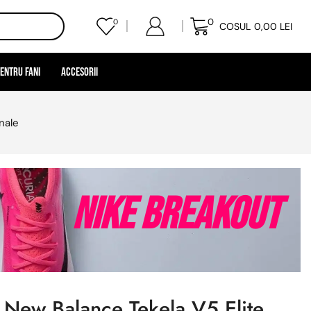
0
0
COSUL
0,00
LEI
entru Fani
Accesorii
nale
Nike Breakout
 New Balance Tekela V5 Elite