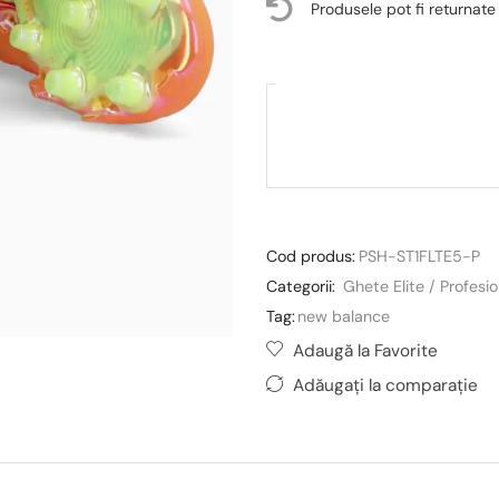
Produsele pot fi returnate
Cod produs:
PSH-ST1FLTE5-P
Categorii:
Ghete Elite / Profesi
Tag:
new balance
Adaugă la Favorite
Adăugați la comparație