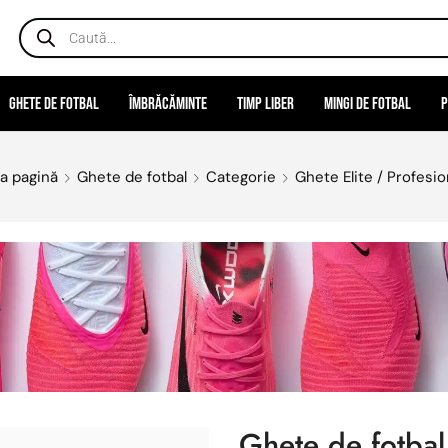
Ghete de fotbal
Îmbrăcăminte
Timp liber
Mingi de fotbal
P
a pagină
Ghete de fotbal
Categorie
Ghete Elite / Profesio
Ghete de fotbal