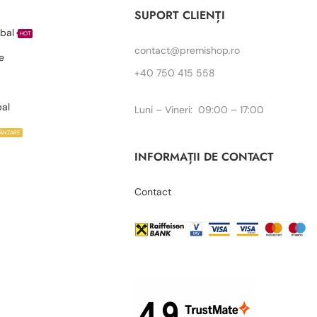
I
SUPORT CLIENȚI
bal
HOT
contact@premishop.ro
e
+40 750 415 558
bal
Luni – Vineri: 09:00 – 17:00
VÂNZARE
INFORMAȚII DE CONTACT
Contact