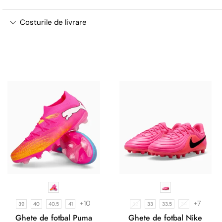
Costurile de livrare
+10
+7
39
40
40.5
41
32
33
33.5
34
Ghete de fotbal Puma
Ghete de fotbal Nike