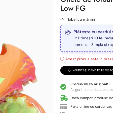
Low FG
Tabel cu mărimi
Plătește cu cardul 
📌 Primești
10 lei red
comenzii. Simplu și ra
Acest produs este în prezen
ANUNȚAȚI CÂND ESTE DISPO
Produs 100% original!
Asigurăm o calitate excel
Dacă cumperi produse d
Plata online cu cardul sau